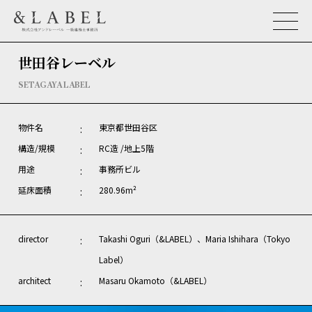
世田谷レーベル
SETAGAYA LABEL
物件名
東京都世田谷区
構造/規模
RC造 /地上5階
用途
事務所ビル
延床面積
280.96m²
director
Takashi Oguri（&LABEL）、Maria Ishihara（Tokyo
Label）
architect
Masaru Okamoto（&LABEL）