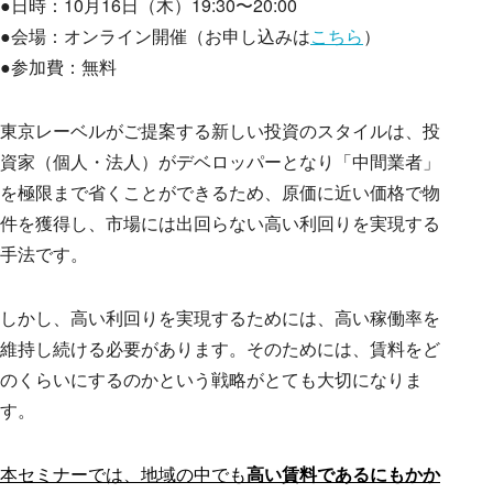
●日時：10月16日（木）19:30〜20:00
Works
●会場：オンライン開催（お申し込みは
こちら
）
●参加費：無料
Blog
東京レーベルがご提案する新しい投資のスタイルは、投
資家（個人・法人）がデベロッパーとなり「中間業者」
を極限まで省くことができるため、原価に近い価格で物
件を獲得し、市場には出回らない高い利回りを実現する
Seminar
手法です。
しかし、高い利回りを実現するためには、高い稼働率を
維持し続ける必要があります。そのためには、賃料をど
Recruit
のくらいにするのかという戦略がとても大切になりま
す。
Contact
本セミナーでは、地域の中でも
高い賃料であるにもかか