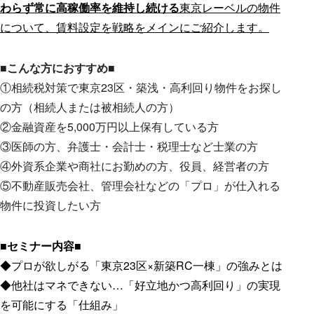
わらず常に高稼働率を維持し続ける
東京レーベルの物件
について、賃料設定を戦略をメインにご紹介します。
■こんな方におすすめ■
①相続税対策で東京23区・築浅・高利回り物件をお探し
の方（相続人または被相続人の方）
②金融資産を5,000万円以上保有している方
③医師の方、弁護士・会計士・税理士など士業の方
④外資系企業や商社にお勤めの方、役員、経営者の方
⑤不動産販売会社、管理会社などの「プロ」が仕入れる
物件に投資したい方
■セミナー内容■
◆プロが欲しがる「東京23区×新築RC一棟」の強みとは
◆他社はマネできない…「好立地かつ高利回り」の実現
を可能にする「仕組み」