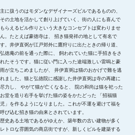
主に扱うのはモダンなデザイナーズビルであるものの、
その土地を活かして創り上げていく、街の人にも喜んで
もらえるビル作りという大きなコンセプトは変わりませ
ん。たとえば豪徳寺は、 招き猫発祥の地として有名で
す。井伊直弼が江戸郊外に鷹狩りに出たときの帰り道、
弘徳庵の前を通った際に、 飼われていた猫に手招きをさ
れたそうです。猫に従い門に入った途端激しい雷嗚と豪
雨が立ちこめましたが、 井伊直弼は猫のおかげで難を逃
れました。猫と弘徳院に感謝した井伊直弼は寺の再建に
尽力し、 やがて猫が亡くなると、 院の和尚は猫を祀った
お堂を造り右手を挙げた猫の姿をかたどった 「招福猫
児」を作るようになりました。これが不運を避けて福を
呼び込む招き猫の由来とされています。
歴史ある土地であるがゆえか、築年数の古い建物が多く
レトロな雰囲気の商店街ですが、新しくビルを建築する