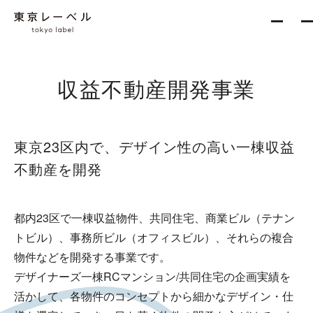
収益不動産開発事業
About
東京23区内で、
デザイン性の高い一棟収益
Services
不動産を開発
新築一棟企画事業
収益不動産開発事業
都内23区で一棟収益物件、共同住宅、商業ビル（テナン
不動産再生事業
トビル）、事務所ビル（オフィスビル）、それらの複合
物件などを開発する事業です。
デザイナーズ一棟RCマンション/共同住宅の企画実績を
活かして、各物件のコンセプトから細かなデザイン・仕