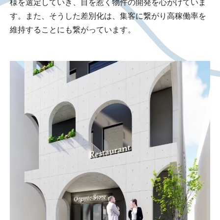
様を選定していき、目を惹く物件の開発を心がけていま
Works
す。また、そうした差別化は、集客に繋がり高稼働率を
維持することにも繋がっています。
Blog
Seminar
Recruit
Contact