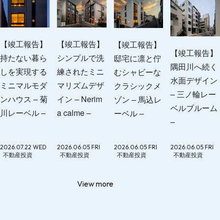
【竣工報告】
【竣工報告】
【竣工報告】
【竣工報告】
持たない暮ら
シンプルで洗
邸宅に凛と佇
隅田川へ続く
しを実現する
練されたミニ
むシャビーな
水面デザイン
ミニマルモダ
マリズムデザ
クラシックメ
– 三ノ輪レー
ンハウス – 菊
イン – Nerim
ゾン – 馬込レ
ベルブルーム
川レーベル –
a calme –
ーベル –
–
2026.07.22 WED
2026.06.05 FRI
2026.06.05 FRI
2026.06.05 FRI
不動産投資
不動産投資
不動産投資
不動産投資
View more