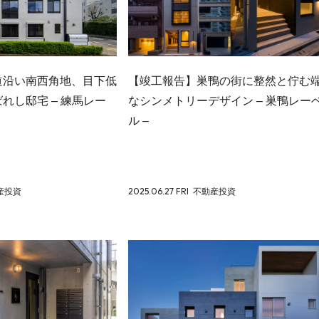
道沿い南西角地、目下低
【竣工報告】巣鴨の街に整然と佇む
れし邸宅 – 練馬レー
なシンメトリーデザイン – 巣鴨レー
ル –
産投資
2025.06.27 FRI
不動産投資