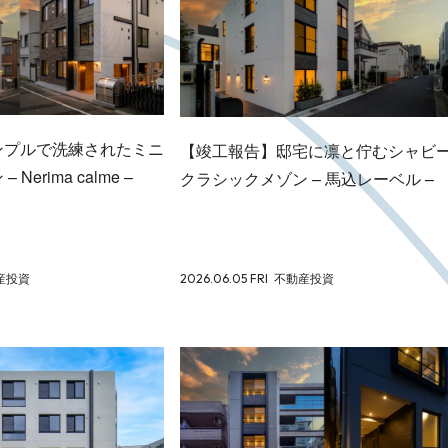
ンプルで洗練されたミニ
【竣工報告】邸宅に凛と佇むシャビ
erima calme –
クラシックメゾン – 馬込レーベル –
産投資
2026.06.05 FRI
不動産投資