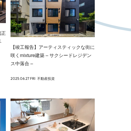
端正
ベ
【竣工報告】アーティスティックな街に
咲くmixture建築 – サクシードレジデン
ス中落合 –
2025.06.27 FRI
不動産投資