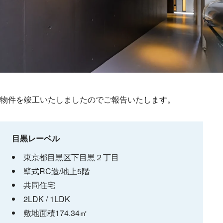
Works
Blog
物件を竣工いたしましたのでご報告いたします。
Seminar
目黒レーベル
東京都目黒区下目黒２丁目
Recruit
壁式RC造/地上5階
共同住宅
2LDK / 1LDK
Contact
敷地面積174.34㎡