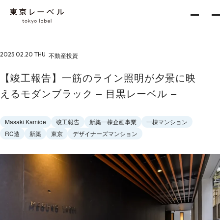
2025.02.20 THU
不動産投資
About
【竣工報告】一筋のライン照明が夕景に映
えるモダンブラック – 目黒レーベル –
Services
Masaki Kamide
竣工報告
新築一棟企画事業
一棟マンション
RC造
新築
東京
デザイナーズマンション
新築一棟企画事業
収益不動産開発事業
不動産再生事業