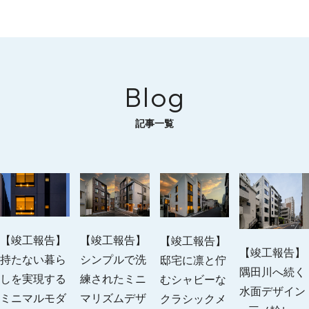
Blog
記事一覧
【竣工報告】
【竣工報告】
【竣工報告】
【竣工報告】
持たない暮ら
シンプルで洗
邸宅に凛と佇
隅田川へ続く
しを実現する
練されたミニ
むシャビーな
水面デザイン
ミニマルモダ
マリズムデザ
クラシックメ