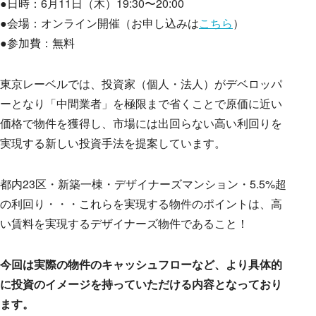
●日時：6月11日（木）19:30〜20:00
Works
●会場：オンライン開催（お申し込みは
こちら
）
●参加費：無料
Blog
東京レーベルでは、投資家（個人・法人）がデベロッパ
ーとなり「中間業者」を極限まで省くことで原価に近い
価格で物件を獲得し、市場には出回らない高い利回りを
実現する新しい投資手法を提案しています。
Seminar
都内23区・新築一棟・デザイナーズマンション・5.5%超
の利回り・・・これらを実現する物件のポイントは、高
い賃料を実現するデザイナーズ物件であること！
Recruit
今回は実際の物件のキャッシュフローなど、より具体的
に投資のイメージを持っていただける内容となっており
Contact
ます。