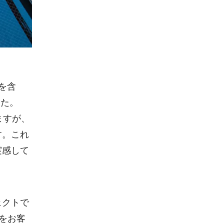
を含
した。
ますが、
す。これ
実感して
ェクトで
声をお客