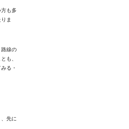
い方も多
たりま
り路線の
ことも、
てみる・
く、先に