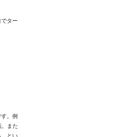
口でター
です。例
画。また
る、とい