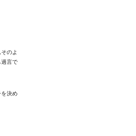
んそのよ
も過言で
子を決め