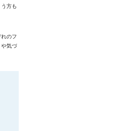
まう方も
ぞれのフ
トや気づ