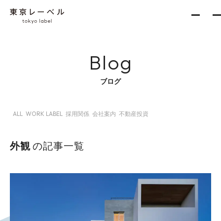
Blog
About
ブログ
ALL
WORK LABEL
採用関係
会社案内
不動産投資
Services
新築一棟企画事業
外観
の記事一覧
収益不動産開発事業
不動産再生事業