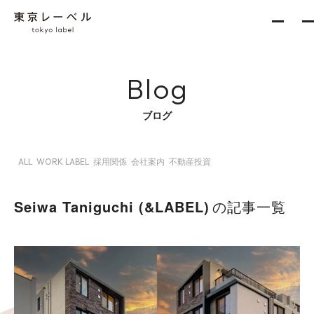
Blog
About
ブログ
ALL
WORK LABEL
採用関係
会社案内
不動産投資
Services
新築一棟企画事業
Seiwa Taniguchi (&LABEL)
の記事一覧
収益不動産開発事業
不動産再生事業