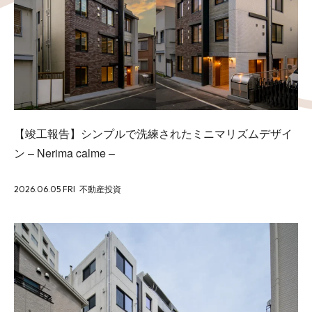
Works
Blog
【竣工報告】シンプルで洗練されたミニマリズムデザイ
Seminar
ン – Nerima calme –
2026.06.05 FRI
不動産投資
Recruit
Contact