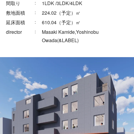
Works
間取り
1LDK /3LDK/4LDK
敷地面積
224.02（予定）㎡
延床面積
610.04（予定）㎡
director
Masaki Kamide,Yoshinobu
Blog
Owada(&LABEL)
Seminar
Recruit
Contact