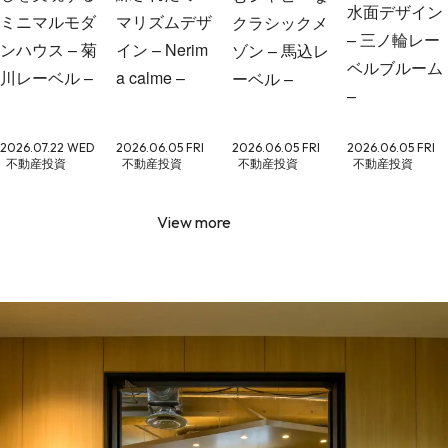
水面デザイン
ミニマルモダ
マリズムデザ
クラシックメ
– 三ノ輪レー
ンハウス – 菊
イン – Nerim
ゾン – 馬込レ
ベルブルーム
川レーベル –
a calme –
ーベル –
–
2026.07.22 WED
2026.06.05 FRI
2026.06.05 FRI
2026.06.05 FRI
不動産投資
不動産投資
不動産投資
不動産投資
View more