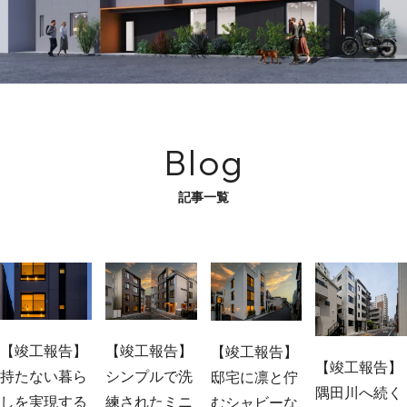
Blog
記事一覧
【竣工報告】
【竣工報告】
【竣工報告】
【竣工報告】
持たない暮ら
シンプルで洗
邸宅に凛と佇
隅田川へ続く
しを実現する
練されたミニ
むシャビーな