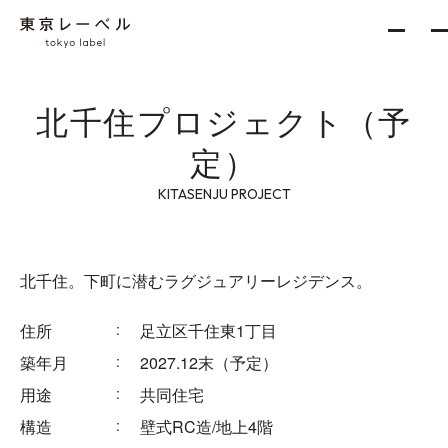
北千住プロジェクト（予
About
定）
KITASENJU PROJECT
Services
新築一棟企画事業
北千住。下町に潜むラグジュアリーレジデンス。
収益不動産開発事業
住所
足立区千住東1丁目
不動産再生事業
築年月
2027.12末（予定）
用途
共同住宅
構造
壁式RC造/地上4階