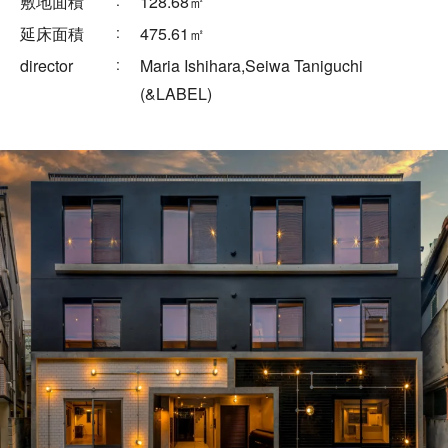
敷地面積
128.68㎡
Works
延床面積
475.61㎡
director
Maria Ishihara,Seiwa Taniguchi
(&LABEL)
Blog
Seminar
Recruit
Contact