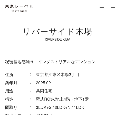
リバーサイド木場
About
RIVERSIDE KIBA
Services
秘密基地感漂う、インダストリアルなマンション
新築一棟企画事業
住所
東京都江東区木場2丁目
収益不動産開発事業
築年月
2025.02
不動産再生事業
用途
共同住宅
構造
壁式RC造/地上4階・地下1階
間取り
3LDK+S / 3LDK+N / 1LDK