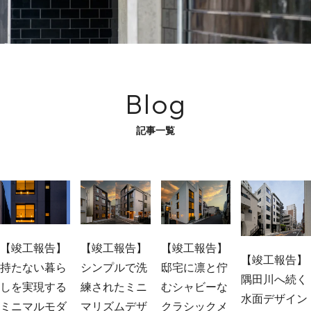
Blog
記事一覧
【竣工報告】
【竣工報告】
【竣工報告】
【竣工報告】
持たない暮ら
シンプルで洗
邸宅に凛と佇
隅田川へ続く
しを実現する
練されたミニ
むシャビーな
水面デザイン
ミニマルモダ
マリズムデザ
クラシックメ