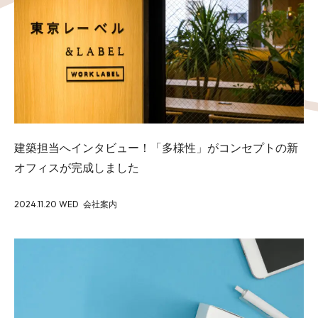
Works
Blog
建築担当へインタビュー！「多様性」がコンセプトの新
Seminar
オフィスが完成しました
2024.11.20 WED
会社案内
Recruit
Contact