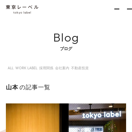
Blog
About
ブログ
ALL
WORK LABEL
採用関係
会社案内
不動産投資
Services
新築一棟企画事業
山本
の記事一覧
収益不動産開発事業
不動産再生事業