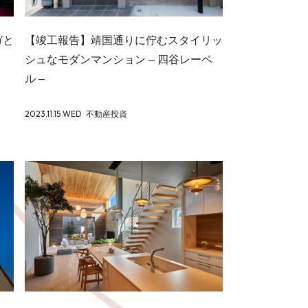
ガと
【竣工報告】靖国通りに佇むスタイリッ
シュなモダンマンション – 四谷レーベ
ル –
2023.11.15 WED
不動産投資